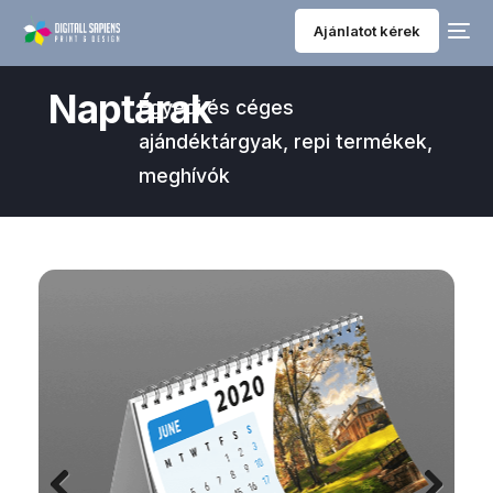
Ajánlatot kérek
Naptárak
Egyedi és céges
ajándéktárgyak, repi termékek,
meghívók