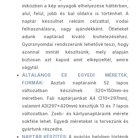
miközben a kép anyagok elhelyezése háttérben,
alul, felül, jobb és bal oldalra is történhet. A
naptár készülhet reklám célzattal, irodai
felhasználásra, vagy ajándékként. Ötleteket
adunk naptárad kiváló kivitelezéséhez.
Gyorsnyomdai rendszerünk lehetővé teszi, hogy
azonnal mintát készítsünk, mely alapján
biztosan azt kapod amit elképzeltél, amire
vágytál.
ÁLTALÁNOS ÉS EGYEDI MÉRETEK,
FORMÁK:
Asztali naptáraink 52 lapos
változatban készülnek 320x150mm-es
méretben. Fali naptárjainkat A4 (210x297mm),
valamint A3(297x420mm) készítjük 13 és 7 lapos
változatban. Zseb- és kártyanaptáraink mérete
sokféle lehet. Egyedi méreteket is tervezünk és
gyártunk részedre.
NAPTÁR KÉSZÍTÉS:
A gyártás helyben történik