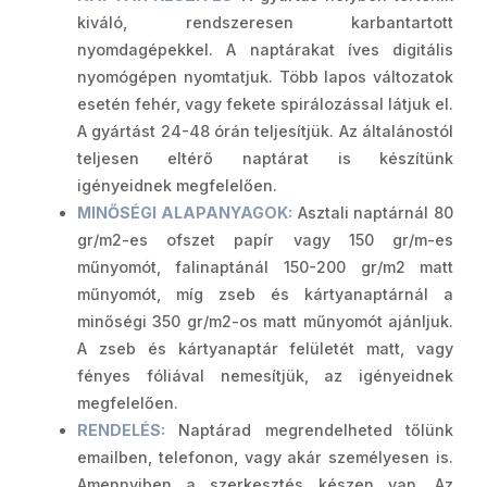
kiváló, rendszeresen karbantartott
nyomdagépekkel. A naptárakat íves digitális
nyomógépen nyomtatjuk. Több lapos változatok
esetén fehér, vagy fekete spirálozással látjuk el.
A gyártást 24-48 órán teljesítjük. Az általánostól
teljesen eltérő naptárat is készítünk
igényeidnek megfelelően.
MINŐSÉGI ALAPANYAGOK:
Asztali naptárnál 80
gr/m2-es ofszet papír vagy 150 gr/m-es
műnyomót, falinaptánál 150-200 gr/m2 matt
műnyomót, míg zseb és kártyanaptárnál a
minőségi 350 gr/m2-os matt műnyomót ajánljuk.
A zseb és kártyanaptár felületét matt, vagy
fényes fóliával nemesítjük, az igényeidnek
megfelelően.
RENDELÉS:
Naptárad megrendelheted tőlünk
emailben, telefonon, vagy akár személyesen is.
Amennyiben a szerkesztés készen van. Az